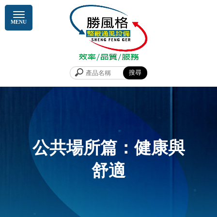
公共場所篇：健康與
舒適