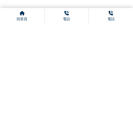
上一篇
回列表
下一篇
回首頁
電話
電話
什麼是「稀釋通風」？
機場如何保持空氣清新？
工業排風需要過濾嗎？
公共場所如何監測空氣？