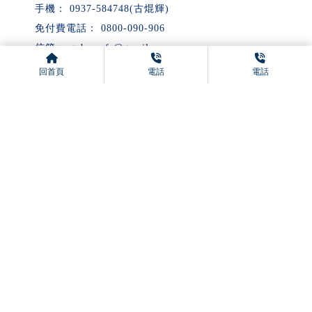
gubossafr@gmail.com
台中市大雅區港尾路2-11號(公司)
回首頁
電話
電話
電話:(04)2531-8260
中部
傳真:(04)2531-8252(工廠)
電話:(02)29288296
北部
電話:(03)3166019
電話:(07)3972846
南部
電話:(06)2473830
回首頁
關於勝風格
產品目錄
實績案例
最新消息
風機介紹
負壓式抽風機檢測報告
聯絡我們
通風設備廠商
台中通風安裝廠商
大雅區通風安裝廠商