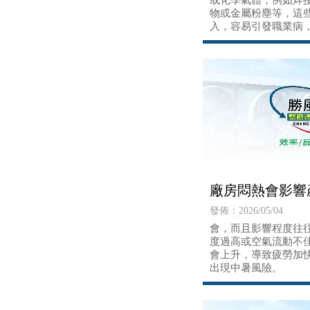
或化學氣體，例如焊
物或金屬粉塵等，這
入，容易引發職業病
至神經系統損傷。
廠房悶熱會影響
發佈：2026/05/04
會，而且影響程度往
度過高或空氣流動不
會上升，導致疲勞加
出現中暑風險。