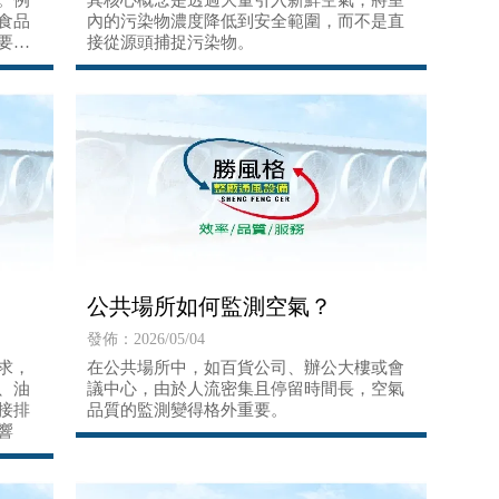
。例
其核心概念是透過大量引入新鮮空氣，將室
食品
內的污染物濃度降低到安全範圍，而不是直
要
接從源頭捕捉污染物。
公共場所如何監測空氣？
發佈：2026/05/04
求，
在公共場所中，如百貨公司、辦公大樓或會
、油
議中心，由於人流密集且停留時間長，空氣
接排
品質的監測變得格外重要。
響