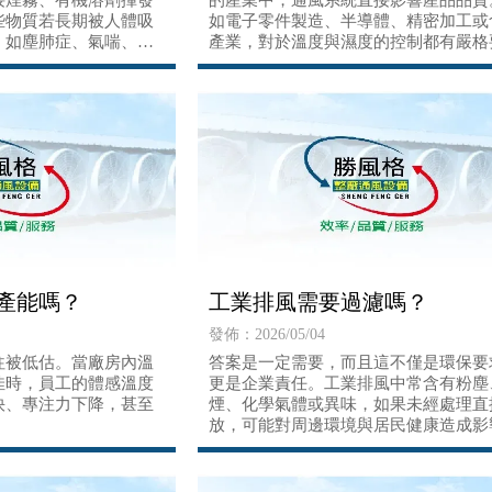
接煙霧、有機溶劑揮發
的產業中，通風系統直接影響產品品質
些物質若長期被人體吸
如電子零件製造、半導體、精密加工或
，如塵肺症、氣喘、甚
產業，對於溫度與濕度的控制都有嚴格
求。
產能嗎？
工業排風需要過濾嗎？
發佈：2026/05/04
往被低估。當廠房內溫
答案是一定需要，而且這不僅是環保要
佳時，員工的體感溫度
更是企業責任。工業排風中常含有粉塵
快、專注力下降，甚至
煙、化學氣體或異味，如果未經處理直
放，可能對周邊環境與居民健康造成影