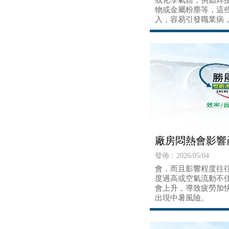
或化學氣體，例如焊
物或金屬粉塵等，這
入，容易引發職業病
至神經系統損傷。
廠房悶熱會影響
發佈：2026/05/04
會，而且影響程度往
度過高或空氣流動不
會上升，導致疲勞加
出現中暑風險。