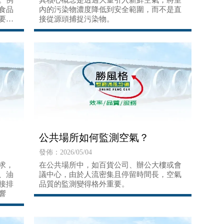
。例
其核心概念是透過大量引入新鮮空氣，將室
食品
內的污染物濃度降低到安全範圍，而不是直
要
接從源頭捕捉污染物。
公共場所如何監測空氣？
發佈：2026/05/04
求，
在公共場所中，如百貨公司、辦公大樓或會
、油
議中心，由於人流密集且停留時間長，空氣
接排
品質的監測變得格外重要。
響