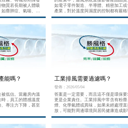
接煙霧、有機溶劑揮發
的產業中，通風系統直接影響產品品質
些物質若長期被人體吸
如電子零件製造、半導體、精密加工或
，如塵肺症、氣喘、甚
產業，對於溫度與濕度的控制都有嚴格
求。
產能嗎？
工業排風需要過濾嗎？
發佈：2026/05/04
往被低估。當廠房內溫
答案是一定需要，而且這不僅是環保要
佳時，員工的體感溫度
更是企業責任。工業排風中常含有粉塵
快、專注力下降，甚至
煙、化學氣體或異味，如果未經處理直
放，可能對周邊環境與居民健康造成影